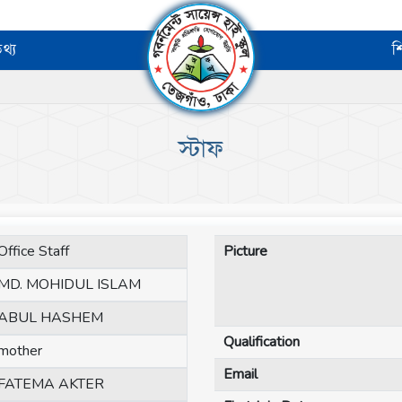
থ্য
শ
স্টাফ
Office Staff
Picture
MD. MOHIDUL ISLAM
ABUL HASHEM
Qualification
mother
Email
FATEMA AKTER