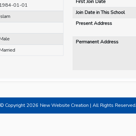
First Join Date
1984-01-01
Join Date in This School
Islam
Present Address
Male
Permanent Address
Married
© Copyright
2026 New Website Creation | All Rights Reserved